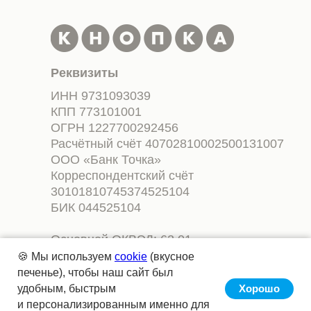
Реквизиты
ИНН 9731093039
КПП 773101001
ОГРН 1227700292456
Расчётный счёт 40702810002500131007
ООО «Банк Точка»
Корреспондентский счёт
30101810745374525104
БИК 044525104
Основной ОКВЭД: 62.01
Разработка компьютерного
🍪 Мы используем
cookie
(вкусное
программного обеспечения, код
печенье), чтобы наш сайт был
(ы) ИТ-деятельности 1.01; 2.01.
удобным, быстрым
Хорошо
и персонализированным именно для