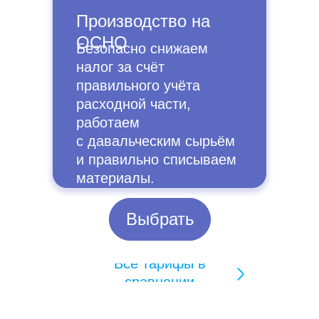
Производство на
ОСНО
Безопасно снижаем
налог за счёт
правильного учёта
расходной части,
работаем
с давальческим сырьём
и правильно списываем
материалы.
Выбрать
Выбрать
Все тарифы в
сравнении