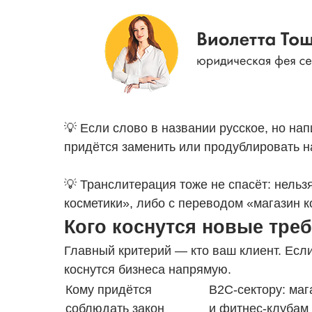
💡 Если слово в названии русское, но на
придётся заменить или продублировать н
💡 Транслитерация тоже не спасёт: нельз
косметики», либо с переводом «магазин к
Кого коснутся новые тре
Главный критерий — кто ваш клиент. Есл
коснутся бизнеса напрямую.
Кому придётся
B2C-сектору: маг
соблюдать закон
и фитнес-клубам