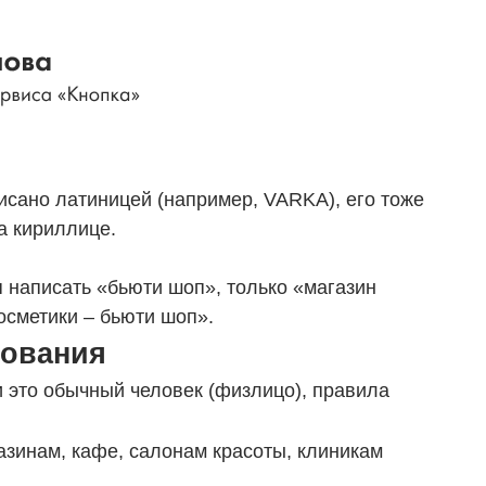
писано латиницей (например, VARKA), его тоже
а кириллице.
я написать «бьюти шоп», только «магазин
осметики – бьюти шоп».
бования
и это обычный человек (физлицо), правила
азинам, кафе, салонам красоты, клиникам