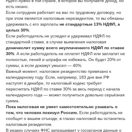
НДФЛ нужно в той стране, в которой вы получаете доход, но
есть нюанс.
Если сотрудник работает на вас по трудовому договору, но
при этом является налоговым нерезидентом, то вы обязаны
удерживать с его зарплаты
не стандартные 13% НДФЛ, а
целых 30%
.
Если работодатель не уследил и удерживал НДФЛ по
стандартной ставке, в случае выявления налоговая
доначислит сумму всего неуплаченного НДФЛ по ставке
30%
. А если работодатель не оплатит НДФЛ или заплатит не
полностью, пеней и штрафа не избежать. Он будет 20% от
суммы, а если докажут умысел — 40%.
Важный момент: налоговое резидентство привязано к
календарному году. Если, например, 183 дня вне РФ
наступят в декабре, то налоговый кодекс требует
пересчитать НДФЛ по ставке 30% за весь период с начала
календарного года — может получиться довольно серьёзная
сумма.
Пока налоговая не умеет самостоятельно узнавать о
том, что человек покинул Россию.
Если работодатель не
сообщит о вашем отъезде, в глазах налоговой вы останетесь
налоговым резидентом.
В редких случаях ФНС запрашивает у госорганов данные о