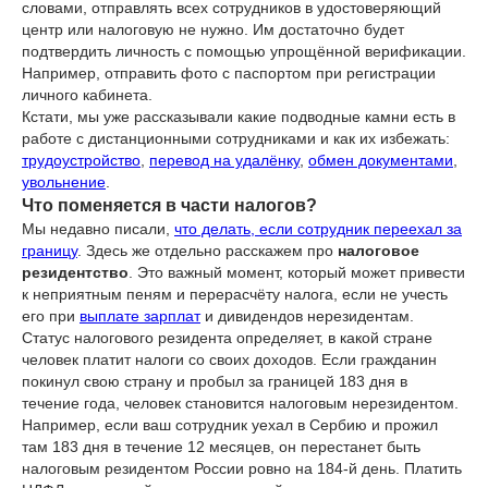
словами, отправлять всех сотрудников в удостоверяющий
центр или налоговую не нужно. Им достаточно будет
подтвердить личность с помощью упрощённой верификации.
Например, отправить фото с паспортом при регистрации
личного кабинета.
Кстати, мы уже рассказывали какие подводные камни есть в
работе с дистанционными сотрудниками и как их избежать:
трудоустройство
,
перевод на удалёнку
,
обмен документами
,
увольнение
.
Что поменяется в части налогов?
Мы недавно писали,
что делать, если сотрудник переехал за
границу
. Здесь же отдельно расскажем про
налоговое
резидентство
. Это важный момент, который может привести
к неприятным пеням и перерасчёту налога, если не учесть
его при
выплате зарплат
и дивидендов нерезидентам.
Статус налогового резидента определяет, в какой стране
человек платит налоги со своих доходов. Если гражданин
покинул свою страну и пробыл за границей 183 дня в
течение года, человек становится налоговым нерезидентом.
Например, если ваш сотрудник уехал в Сербию и прожил
там 183 дня в течение 12 месяцев, он перестанет быть
налоговым резидентом России ровно на 184-й день. Платить