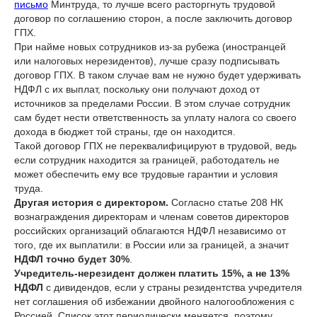
письмо
Минтруда, то лучше всего расторгнуть трудовой
договор по соглашению сторон, а после заключить договор
ГПХ.
При найме новых сотрудников из-за рубежа (иностранцей
или налоговых нерезидентов), лучше сразу подписывать
договор ГПХ. В таком случае вам не нужно будет удерживать
НДФЛ с их выплат, поскольку они получают доход от
источников за пределами России. В этом случае сотрудник
сам будет нести ответственность за уплату налога со своего
дохода в бюджет той страны, где он находится.
Такой договор ГПХ не переквалифицируют в трудовой, ведь
если сотрудник находится за границей, работодатель не
может обеспечить ему все трудовые гарантии и условия
труда.
Другая история с директором.
Согласно статье 208 НК
вознаграждения директорам и членам советов директоров
российских организаций облагаются НДФЛ независимо от
того, где их выплатили: в России или за границей, а значит
НДФЛ точно будет 30%
.
Учредитель-нерезидент должен платить 15%, а не 13%
НДФЛ
с дивидендов, если у страны резидентства учредителя
нет соглашения об избежании двойного налогообложения с
Россией. Список этот периодически меняется, поэтому