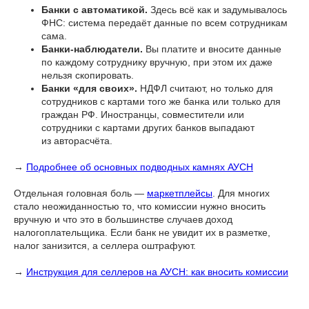
Банки с автоматикой.
Здесь всё как и задумывалось
ФНС: система передаёт данные по всем сотрудникам
сама.
Банки-наблюдатели.
Вы платите и вносите данные
по каждому сотруднику вручную, при этом их даже
нельзя скопировать.
Банки «для своих».
НДФЛ считают, но только для
сотрудников с картами того же банка или только для
граждан РФ. Иностранцы, совместители или
сотрудники с картами других банков выпадают
из авторасчёта.
→
Подробнее об основных подводных камнях АУСН
Отдельная головная боль —
маркетплейсы
. Для многих
стало неожиданностью то, что комиссии нужно вносить
вручную и что это в большинстве случаев доход
налогоплательщика. Если банк не увидит их в разметке,
налог занизится, а селлера оштрафуют.
→
Инструкция для селлеров на АУСН: как вносить комиссии