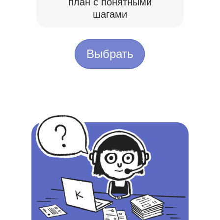
план с понятными
шагами
Выбрать
Выбрать