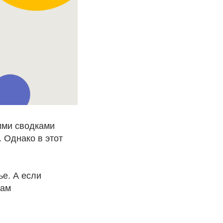
ими сводками
 Однако в этот
ье. А если
нам