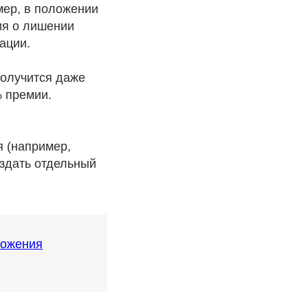
мер, в положении
ия о лишении
ации.
получится даже
 премии.
я (например,
издать отдельный
ложения
.