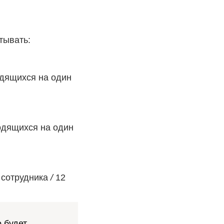
тывать:
одящихся на один
одящихся на один
и сотрудника
/
12
 будет