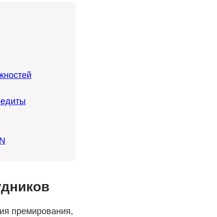
жностей
редиты
PN
удников
ия премирования,