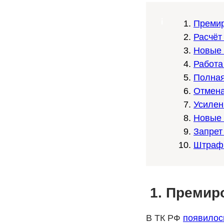
Премир
Расчёт
Новые 
Работа
Полная
Отмена
Усилен
Новые 
Запрет
Штрафы
Премиро
В ТК РФ
появилос