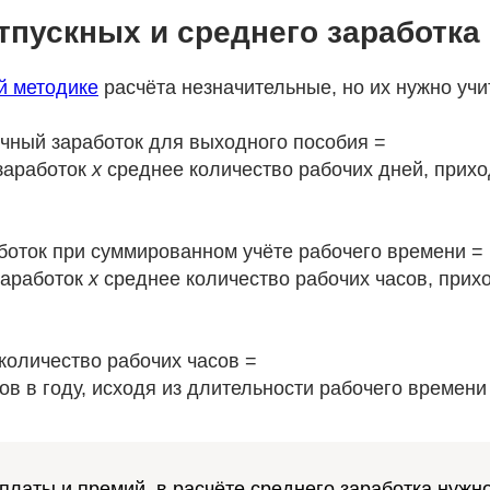
отпускных и среднего заработка
й методике
расчёта незначительные, но их нужно учи
чный заработок для выходного пособия =
заработок
х
среднее количество рабочих дней, прих
боток при суммированном учёте рабочего времени =
заработок
х
среднее количество рабочих часов, прих
количество рабочих часов =
ов в году, исходя из длительности рабочего времен
латы и премий, в расчёте среднего заработка нужно