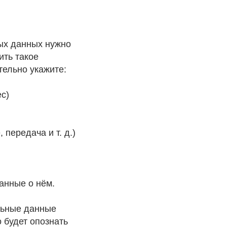
ых данных нужно
ить такое
тельно укажите:
с)
передача и т. д.)
анные о нём.
льные данные
 будет опознать