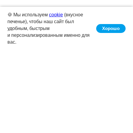
🍪 Мы используем
cookie
(вкусное
печенье), чтобы наш сайт был
удобным, быстрым
Хорошо
и персонализированным именно для
вас.
Сервис «Кнопка» позволяет вести
бухучёт клиента в автоматическом