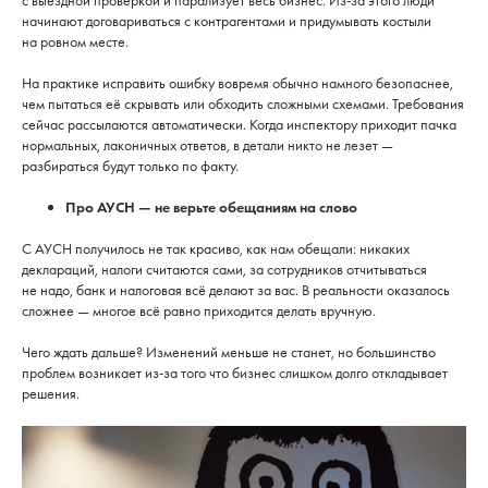
начинают договариваться с контрагентами и придумывать костыли
на ровном месте.
На практике исправить ошибку вовремя обычно намного безопаснее,
чем пытаться её скрывать или обходить сложными схемами. Требования
сейчас рассылаются автоматически. Когда инспектору приходит пачка
нормальных, лаконичных ответов, в детали никто не лезет —
разбираться будут только по факту.
Про АУСН — не верьте обещаниям на слово
С АУСН получилось не так красиво, как нам обещали: никаких
деклараций, налоги считаются сами, за сотрудников отчитываться
не надо, банк и налоговая всё делают за вас. В реальности оказалось
сложнее — многое всё равно приходится делать вручную.
Чего ждать дальше? Изменений меньше не станет, но большинство
проблем возникает из-за того что бизнес слишком долго откладывает
решения.