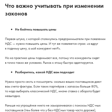
Что важно учитывать при изменении
законов
Не бойтесь повышать цены
Первая штука, с которой столкнулись предприниматели при появлении
НДС — нужно повышать цены. И тут же появляется страх: «а вдруг
я подниму цену, а мой конкурент нет?».
Но на практике цены поднимают все, потому что конкуренты сидят
в точно таких же условиях. Рынок к этому быстро адаптируется.
Разберитесь, какой НДС вам подходит
Нужно просто сесть и посмотреть: сколько ваших поставщиков дают
вам счета-фактуры. Если таких партнёров с запасом больше 80%,
то надо выбирать классический НДС, иначе ставка с оборота будет
невыгодна.
Раньше на упрощёнке никто не заморачивался с поиском НДС-ных
поставщиков (тем более что у без-НДСных товар часто дороже),