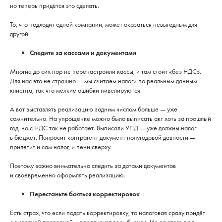
но теперь придётся это сделать.
То, что подходит одной компании, может оказаться невыгодным для
другой.
Следите за кассами и документами
Многие до сих пор не перенастроили кассы, и там стоит «без НДС».
Для нас это не страшно — мы считаем налоги по реальным данным
клиента, так что мелкие ошибки нивелируются.
А вот выставлять реализацию задним числом больше — уже
сомнительно. На упрощёнке можно было выписать акт хоть за прошлый
год, но с НДС так не работает. Выписали УПД — уже должны налог
в бюджет. Попросит контрагент документ полугодовой давности —
прилетит и сам налог, и пени сверху.
Поэтому важно внимательно следить за датами документов
и своевременно оформлять реализацию.
Перестаньте бояться корректировок
Есть страх, что если подать корректировку, то налоговая сразу придёт
с выездной проверкой и парализует весь бизнес. Из-за этого люди