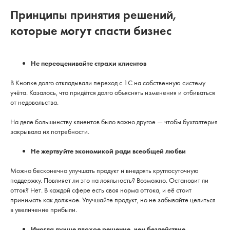
Принципы принятия решений,
которые могут спасти бизнес
Не переоценивайте страхи клиентов
В Кнопке долго откладывали переход с 1С на собственную систему
учёта. Казалось, что придётся долго объяснять изменения и отбиваться
от недовольства.
На деле большинству клиентов было важно другое — чтобы бухгалтерия
закрывала их потребности.
Не жертвуйте экономикой ради всеобщей любви
Можно бесконечно улучшать продукт и внедрять круглосуточную
поддержку. Повлияет ли это на лояльность? Возможно. Остановит ли
отток? Нет. В каждой сфере есть своя норма оттока, и её стоит
принимать как должное. Улучшайте продукт, но не забывайте целиться
в увеличение прибыли.
Иногда лучше плохое решение, чем бездействие