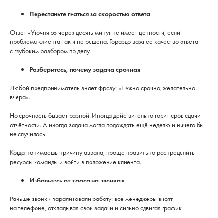
Перестаньте гнаться за скоростью ответа
Ответ «Уточняю» через десять минут не имеет ценности, если
проблема клиента так и не решена. Гораздо важнее качество ответа
с глубоким разбором по делу.
Разберитесь, почему задача срочная
Любой предприниматель знает фразу: «Нужно срочно, желательно
вчера».
Но срочность бывает разной. Иногда действительно горит срок сдачи
отчётности. А иногда задача могла подождать ещё неделю и ничего бы
не случилось.
Когда понимаешь причину аврала, проще правильно распределить
ресурсы команды и войти в положение клиента.
Избавьтесь от хаоса на звонках
Раньше звонки парализовали работу: все менеджеры висят
на телефоне, откладывая свои задачи и сильно сдвигая график.