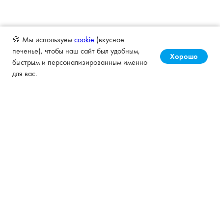
🍪 Мы используем
cookie
(вкусное
печенье), чтобы наш сайт был удобным,
Хорошо
быстрым и персонализированным именно
для вас.
Сервис «Кнопка» позволяет вести бухучёт
клиента в автоматическом режиме за счёт