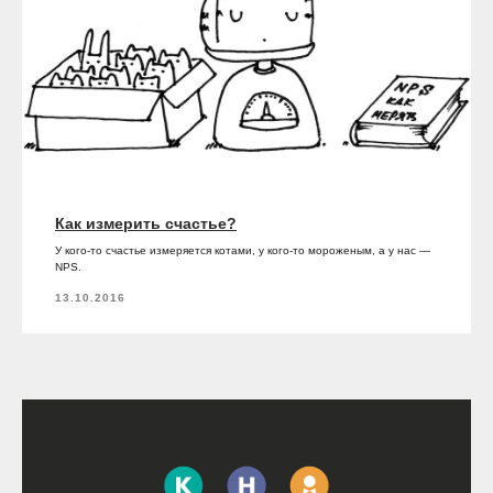
Как измерить счастье?
У кого-то счастье измеряется котами, у кого-то мороженым, а у нас —
NPS.
13.10.2016