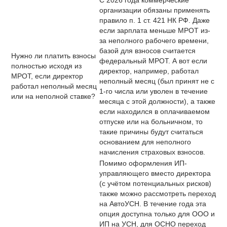
С 2026 года коммерческие
организации обязаны применять
правило п. 1 ст. 421 НК РФ. Даже
если зарплата меньше МРОТ из-
за неполного рабочего времени,
базой для взносов считается
Нужно ли платить взносы
федеральный МРОТ. А вот если
полностью исходя из
директор, например, работал
МРОТ, если директор
неполный месяц (был принят не с
работал неполный месяц
1-го числа или уволен в течение
или на неполной ставке?
месяца с этой должности), а также
если находился в оплачиваемом
отпуске или на больничном, то
такие причины будут считаться
основанием для неполного
начисления страховых взносов.
Помимо оформления ИП-
управляющего вместо директора
(с учётом потенциальных рисков)
также можно рассмотреть переход
на АвтоУСН. В течение года эта
опция доступна только для ООО и
ИП на УСН, для ОСНО переход