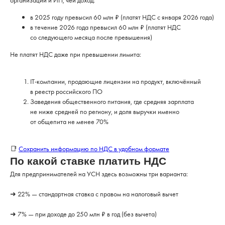
организации и ИП, чей доход:
в 2025 году превысил 60 млн ₽ (платят НДС с января 2026 года)
в течение 2026 года превысил 60 млн ₽ (платят НДС
со следующего месяца после превышения)
Не платят НДС даже при превышении лимита:
IT-компании, продающие лицензии на продукт, включённый
в реестр российского ПО
Заведения общественного питания, где средняя зарплата
не ниже средней по региону, и доля выручки именно
от общепита не менее 70%
📑
Сохранить информацию по НДС в удобном формате
По какой ставке платить НДС
Для предпринимателей на УСН здесь возможны три варианта:
➜ 22% — стандартная ставка с правом на налоговый вычет
➜ 7% — при доходе до 250 млн ₽ в год (без вычета)