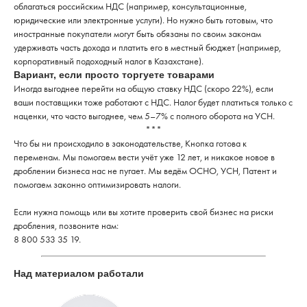
облагаться российским НДС (например, консультационные,
юридические или электронные услуги). Но нужно быть готовым, что
иностранные покупатели могут быть обязаны по своим законам
удерживать часть дохода и платить его в местный бюджет (например,
корпоративный подоходный налог в Казахстане).
Вариант, если просто торгуете товарами
Иногда выгоднее перейти на общую ставку НДС (скоро 22%), если
ваши поставщики тоже работают с НДС. Налог будет платиться только с
наценки, что часто выгоднее, чем 5–7% с полного оборота на УСН.
***
Что бы ни происходило в законодательстве, Кнопка готова к
переменам. Мы помогаем вести учёт уже 12 лет, и никакое новое в
дроблении бизнеса нас не пугает. Мы ведём ОСНО, УСН, Патент и
помогаем законно оптимизировать налоги.
Если нужна помощь или вы хотите проверить свой бизнес на риски
дробления, позвоните нам:
8 800 533 35 19.
Над материалом работали