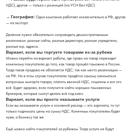
НДС), другое — только с розницей (на УСН без НДС).
→
Одна компания работает исключительно в РФ, другая
География:
— на экспорт.
Деление нужно обязательно сопроводить демонстративными
различиями: разные сайты, разные директора, разные учредители,
разные юр. адреса.
Вариант, если вы торгуете товарами из-за рубежа
Можно перейти на вариант работы, где право на товар переходит
конечному покупателю до того, как товар прошёл таможню в России.
Тогда такая продажа не облагается НДС, так как место реализации —
не РФ. Но в этом случае покупателю придётся самому заниматься
вопросами импорта товара, платить ввозной НДС, пошлины и вот это
всё. Будет здорово, если получится найти хороших таможенных
брокеров, которые смогут делать всё под ключ.
Вариант, если вы просто оказываете услуги
Если вы оказываете услуги и основной расход — это зарплата, то тут
только поднимать цены на сумму НДС. Конечным покупателям будет
хуже, а бизнесу так же.
Ещё можно найти покупателей за рубежом. Тогда услуги не будут