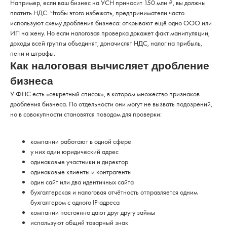
Например, если ваш бизнес на УСН приносит 150 млн ₽, вы должны
платить НДС. Чтобы этого избежать, предприниматели часто
используют схему дробления бизнеса: открывают ещё одно ООО или
ИП на жену. Но если налоговая проверка докажет факт манипуляции,
доходы всей группы объединят, доначислят НДС, налог на прибыль,
пени и штрафы.
Как налоговая вычисляет дробление
бизнеса
У ФНС есть «секретный список», в котором множество признаков
дробления бизнеса. По отдельности они могут не вызвать подозрений,
но в совокупности становятся поводом для проверки:
компании работают в одной сфере
у них один юридический адрес
одинаковые участники и директор
одинаковые клиенты и контрагенты
один сайт или два идентичных сайта
бухгалтерская и налоговая отчётность отправляется одним
бухгалтером с одного IP-адреса
компании постоянно дают друг другу займы
используют общий товарный знак