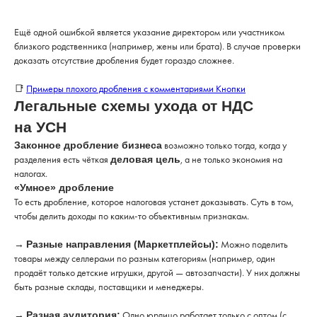
Ещё одной ошибкой является указание директором или участником
близкого родственника (например, жены или брата). В случае проверки
доказать отсутствие дробления будет гораздо сложнее.
📑
Примеры плохого дробления с комментариями Кнопки
Легальные схемы ухода от НДС
на УСН
возможно только тогда, когда у
Законное дробление бизнеса
разделения есть чёткая
, а не только экономия на
деловая цель
налогах.
«Умное» дробление
То есть дробление, которое налоговая устанет доказывать. Суть в том,
чтобы делить доходы по каким-то объективным признакам.
→
Можно поделить
Разные направления (Маркетплейсы):
товары между селлерами по разным категориям (например, один
продаёт только детские игрушки, другой — автозапчасти). У них должны
быть разные склады, поставщики и менеджеры.
→
Одно юрлицо работает только с оптом (с
Разная аудитория: