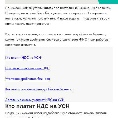
Понимаем, как вы устали читать про постоянные изменения в законах.
Поверьте, мы и сами были бы рады не писать про них. Но перемены
наступают, хотим мы того или нет. И наша задача — подготовить вас к
ним и помочь адаптироваться.
В этот раз расскажем, что такое искусственное дробление бизнеса,
какие признаки дробления бизнеса отслеживает ФНС и как работает
налоговая амнистия.
Кто платит НДС на УСН
По какой ставке платить НДС
Что такое дробление бизнеса
Как налоговая вычисляет дробление бизнеса
Легальные схемы ухода от НДС на УСН
Кто платит НДС на УСН
На данный момент налог на добавленную стоимость начали платить