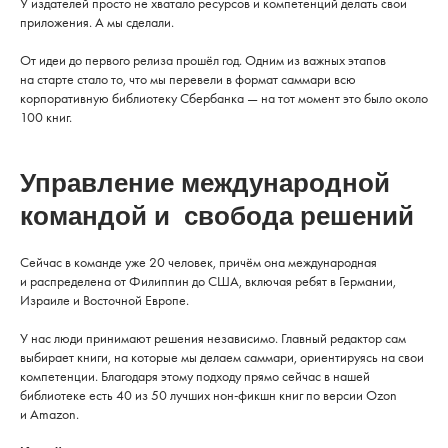
У издателей просто не хватало ресурсов и компетенций делать свои
приложения. А мы сделали.
От идеи до первого релиза прошёл год. Одним из важных этапов
на старте стало то, что мы перевели в формат саммари всю
корпоративную библиотеку Сбербанка — на тот момент это было около
100 книг.
Управление международной
командой и свобода решений
Сейчас в команде уже 20 человек, причём она международная
и распределена от Филиппин до США, включая ребят в Германии,
Израиле и Восточной Европе.
У нас люди принимают решения независимо. Главный редактор сам
выбирает книги, на которые мы делаем саммари, ориентируясь на свои
компетенции. Благодаря этому подходу прямо сейчас в нашей
библиотеке есть 40 из 50 лучших нон-фикшн книг по версии Ozon
и Amazon.