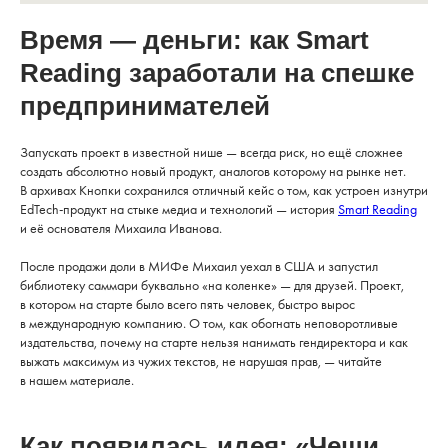
Время — деньги: как Smart
Reading заработали на спешке
предпринимателей
Запускать проект в известной нише — всегда риск, но ещё сложнее
создать абсолютно новый продукт, аналогов которому на рынке нет.
В архивах Кнопки сохранился отличный кейс о том, как устроен изнутри
EdTech-продукт на стыке медиа и технологий — история
Smart Reading
и её основателя Михаила Иванова.
После продажи доли в МИФе Михаил уехал в США и запустил
библиотеку саммари буквально «на коленке» — для друзей. Проект,
в котором на старте было всего пять человек, быстро вырос
в международную компанию. О том, как обогнать неповоротливые
издательства, почему на старте нельзя нанимать гендиректора и как
выжать максимум из чужих текстов, не нарушая прав, — читайте
в нашем материале.
Как появилась идея: «Чеши