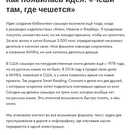
там, где чешется»
Идея создания библиотеки саммари возникла ещё тогда, когда
я руководил издательством «Манн, Иванов и Фербер». Я продолжал
покупать множество книг, но не находил времени, чтобы их прочитать.
За всю жизнь я купил больше 3 000 книг, отредактировал несколько
десятков и написал свою. Моя фамилия навсегда сохранилась
в названии МИФa, но мне хотелось двигаться дальше.
В США саммари на нехудожественные книги делали ещё с 1978 года,
но на русском языке их не было. В 2014 году я продал свою долю
в МИФе, переехал в США, и у меня появилось время на новые
проекты. Так родился Smart Reading. Сначала я делал его для друзей,
с которыми искренне хотел поделиться ключевыми идеями из книг.
Сегодня мы делаем саммари на треть книг, которых вообще нет
на русском языке. Это отличная возможность быстро понять, о чём
книга.
Мы упаковали контент во все возможные форматы: текст, аудио для
прослушивания в дороге и инфографику, где ключевые мысли
передаются в одной иллюстрации.