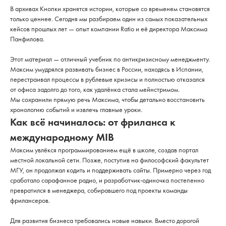
В архивах Кнопки хранятся истории, которые со временем становятся
только ценнее. Сегодня мы разбираем один из самых показательных
кейсов прошлых лет — опыт компании Ratio и её директора Максима
Панфилова.
Этот материал — отличный учебник по антикризисному менеджменту.
Максим умудрялся развивать бизнес в России, находясь в Испании,
перестраивал процессы в рублевые кризисы и полностью отказался
от офиса задолго до того, как удалёнка стала мейнстримом.
Мы сохранили прямую речь Максима, чтобы детально восстановить
хронологию событий и извлечь главные уроки.
Как всё начиналось: от фриланса к
международному MIB
Максим увлёкся программированием ещё в школе, создав портал
местной локальной сети. Позже, поступив на философский факультет
МГУ, он продолжал кодить и поддерживать сайты. Примерно через год
сработало сарафанное радио, и разработчик-одиночка постепенно
превратился в менеджера, собиравшего под проекты команды
фрилансеров.
Для развития бизнеса требовались новые навыки. Вместо дорогой