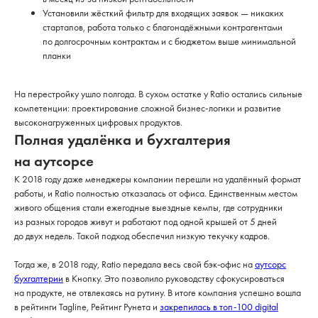
Установили жёсткий фильтр для входящих заявок — никаких
стартапов, работа только с благонадёжными контрагентами
по долгосрочным контрактам и с бюджетом выше минимальной
планки
На перестройку ушло полгода. В сухом остатке у Ratio остались сильные
компетенции: проектирование сложной бизнес-логики и развитие
высоконагруженных цифровых продуктов.
Полная удалёнка и бухгалтерия
на аутсорсе
К 2018 году даже менеджеры компании перешли на удалённый формат
работы, и Ratio полностью отказалась от офиса. Единственным местом
живого общения стали ежегодные выездные кемпы, где сотрудники
из разных городов живут и работают под одной крышей от 5 дней
до двух недель. Такой подход обеспечил низкую текучку кадров.
Тогда же, в 2018 году, Ratio передала весь свой бэк-офис на
аутсорс
бухгалтерии
в Кнопку. Это позволило руководству сфокусироваться
на продукте, не отвлекаясь на рутину. В итоге компания успешно вошла
в рейтинги Tagline, Рейтинг Рунета и
закрепилась в топ-100 digital