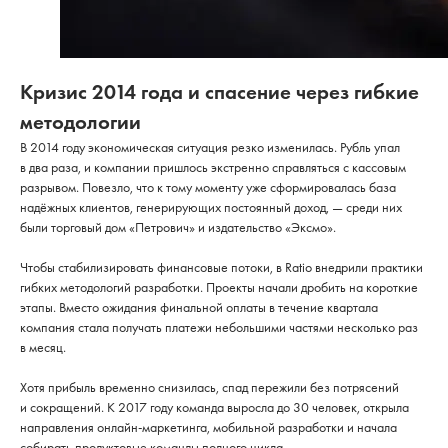
Кризис 2014 года и спасение через гибкие
методологии
В 2014 году экономическая ситуация резко изменилась. Рубль упал
в два раза, и компании пришлось экстренно справляться с кассовым
разрывом. Повезло, что к тому моменту уже сформировалась база
надёжных клиентов, генерирующих постоянный доход, — среди них
были торговый дом «Петрович» и издательство «Эксмо».
Чтобы стабилизировать финансовые потоки, в Ratio внедрили практики
гибких методологий разработки. Проекты начали дробить на короткие
этапы. Вместо ожидания финальной оплаты в течение квартала
компания стала получать платежи небольшими частями несколько раз
в месяц.
Хотя прибыль временно снизилась, спад пережили без потрясений
и сокращений. К 2017 году команда выросла до 30 человек, открыла
направления онлайн-маркетинга, мобильной разработки и начала
собирать продуктовые команды полного цикла.