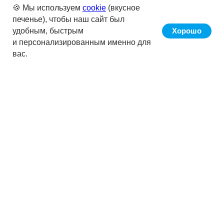
🍪 Мы используем
cookie
(вкусное
печенье), чтобы наш сайт был
удобным, быстрым
Хорошо
и персонализированным именно для
вас.
Сервис «Кнопка» позволяет вести
бухучёт клиента в автоматическом
режиме за счёт ПО,
разработанного АО «Кнопка», путём