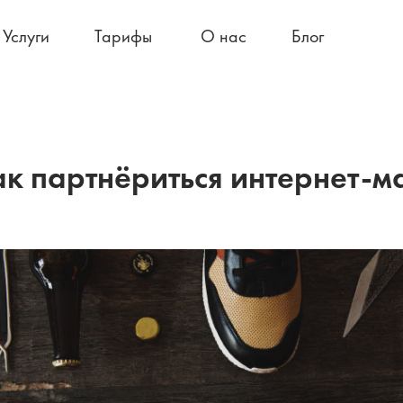
Услуги
Тарифы
О нас
Блог
ак партнёриться интернет-м