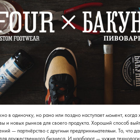
но в одиночку, но рано или поздно наступает момент, когда 
авы и новых рынков для своего продукта. Хороший способ вый
ний — партнёрство с другими предпринимателями. То, что дав
 для дружественного бизнеса. И наоборот — чужие технологии