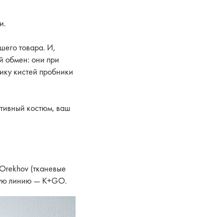
и.
шего товара. И,
й обмен: они при
чику кистей пробники
ртивный костюм, ваш
Orekhov (тканевые
овую линию — К+GO.