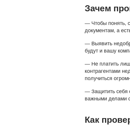
Зачем про
— Чтобы понять, с
документам, а ест
— Выявить недобро
будут и вашу ком
— Не платить лиш
контрагентами не
получиться огром
— Защитить себя о
важными делами с
Как прове