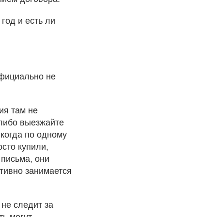
год и есть ли
официально не
ия там не
 либо выезжайте
 когда по одному
осто купили,
 письма, они
тивно занимается
 не следит за
ть могут