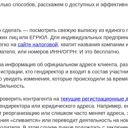
лько способов, расскажем о доступных и эффективн
о сделать — посмотреть свежую выписку из единого 
ких лиц или ЕГРЮЛ. Для индивидуальных предпри
егко на
сайте налоговой
, хватит названия компании
ателя, или номеров ИНН/ОГРН. И это бесплатно.
на информация об официальном адресе клиента, раз
гистрации, кто гендиректор и входит в состав участн
о увидеть изменения, которые происходили за время
бильность.
роверить контрагента на
текущие регистрационные 
гендиректора или юридического адреса. Например, 
 реорганизацию или слишком часто меняет адреса, з
ания «сливается» или переводит деятельность на н
водителя. В этом случае лучше подождать с заключе