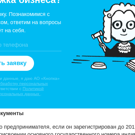
вку. Познакомимся с
ом, ответим на вопросы
т на себя.
ь заявку
и данные, я даю АО «Кнопка»
обработку персональных
тветствии с
Политикой
ерсональных данных
.
окументы
о предпринимателя, если он зарегистрирован до 201
присвоении основного государственного номера инд