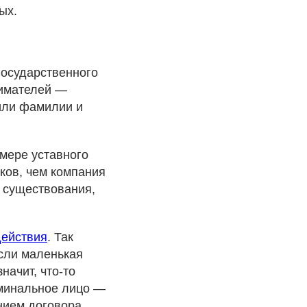
ых.
государственного
нимателей —
 или фамилии и
мере уставного
иков, чем компания
 существования,
действия
. Так
если маленькая
начит, что-то
оминальное лицо —
нием договора.