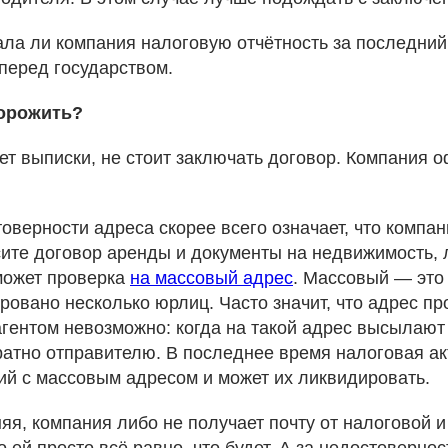
ала ли компания налоговую отчётность за последний 
перед государством.
орожить?
нет выписки, не стоит заключать договор. Компания 
.
товерности адреса скорее всего означает, что компан
сите договор аренды и документы на недвижимость,
может проверка
на массовый адрес
. Массовый — это
ровано несколько юрлиц. Часто значит, что адрес пр
агентом невозможно: когда на такой адрес высылают
атно отправителю. В последнее время налоговая ак
ий с массовым адресом и может их ликвидировать.
яя, компания либо не получает почту от налоговой и
 ей просто всё равно, что будет. А за недостовернос