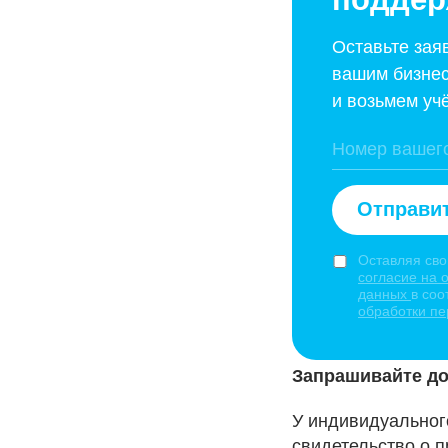
Оставьте зая
вашим бизнес
и возьмем учё
Отправит
Оставляя сво
согласие на 
данных
в соо
обработки п
Запрашивайте д
У индивидуальног
свидетельство о 