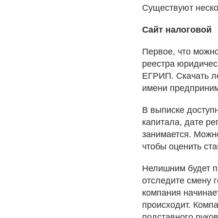
Существуют неско
Сайт налоговой
Первое, что можн
реестра юридичес
ЕГРИП. Скачать л
имени предприним
В выписке доступ
капитала, дате ре
занимается. Можн
чтобы оценить ста
Нелишним будет п
отследите смену 
компания начинает
происходит. Комп
подставного руко