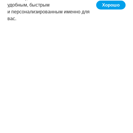
удобным, быстрым
Хорошо
и персонализированным именно для
вас.
Сервис «Кнопка» позволяет вести
бухучёт клиента в автоматическом
режиме за счёт ПО,
разработанного АО «Кнопка», путём
покупки лицензии на использование
сервиса. Программа обновляется