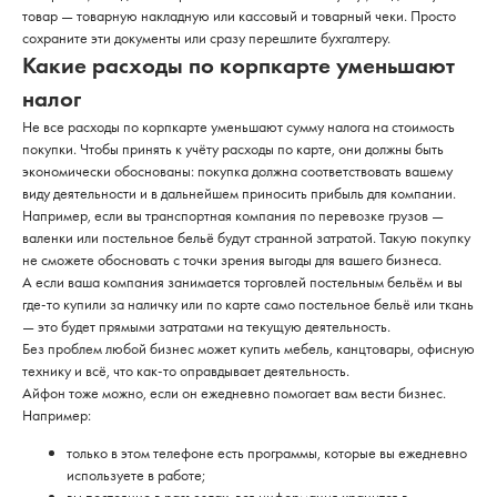
товар — товарную накладную или кассовый и товарный чеки. Просто
сохраните эти документы или сразу перешлите бухгалтеру.
Какие расходы по корпкарте уменьшают
налог
Не все расходы по корпкарте уменьшают сумму налога на стоимость
покупки. Чтобы принять к учёту расходы по карте, они должны быть
экономически обоснованы: покупка должна соответствовать вашему
виду деятельности и в дальнейшем приносить прибыль для компании.
Например, если вы транспортная компания по перевозке грузов —
валенки или постельное бельё будут странной затратой. Такую покупку
не сможете обосновать с точки зрения выгоды для вашего бизнеса.
А если ваша компания занимается торговлей постельным бельём и вы
где-то купили за наличку или по карте само постельное бельё или ткань
— это будет прямыми затратами на текущую деятельность.
Без проблем любой бизнес может купить мебель, канцтовары, офисную
технику и всё, что как-то оправдывает деятельность.
Айфон тоже можно, если он ежедневно помогает вам вести бизнес.
Например:
только в этом телефоне есть программы, которые вы ежедневно
используете в работе;