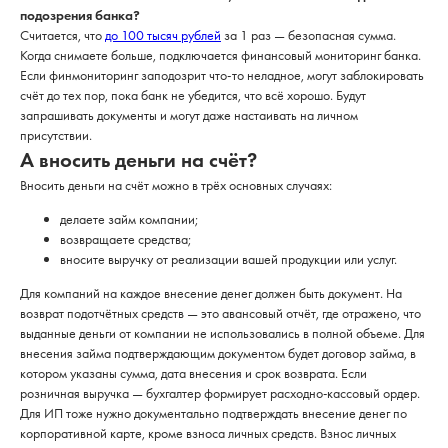
подозрения банка?
Считается, что
до 100 тысяч рублей
за 1 раз — безопасная сумма.
Когда снимаете больше, подключается финансовый мониторинг банка.
Если финмониторинг заподозрит что-то неладное, могут заблокировать
счёт до тех пор, пока банк не убедится, что всё хорошо. Будут
запрашивать документы и могут даже настаивать на личном
присутствии.
А вносить деньги на счёт?
Вносить деньги на счёт можно в трёх основных случаях:
делаете займ компании;
возвращаете средства;
вносите выручку от реализации вашей продукции или услуг.
Для компаний на каждое внесение денег должен быть документ. На
возврат подотчётных средств — это авансовый отчёт, где отражено, что
выданные деньги от компании не использовались в полной объеме. Для
внесения займа подтверждающим документом будет договор займа, в
котором указаны сумма, дата внесения и срок возврата. Если
розничная выручка — бухгалтер формирует расходно-кассовый ордер.
Для ИП тоже нужно документально подтверждать внесение денег по
корпоративной карте, кроме взноса личных средств. Взнос личных