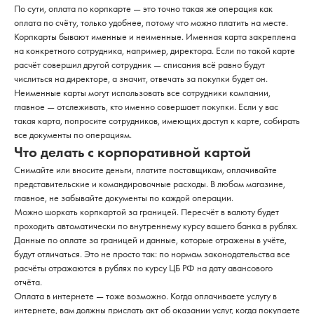
По сути, оплата по корпкарте — это точно такая же операция как
оплата по счёту, только удобнее, потому что можно платить на месте.
Корпкарты бывают именные и неименные. Именная карта закреплена
на конкретного сотрудника, например, директора. Если по такой карте
расчёт совершил другой сотрудник — списания всё равно будут
числиться на директоре, а значит, отвечать за покупки будет он.
Неименные карты могут использовать все сотрудники компании,
главное — отслеживать, кто именно совершает покупки. Если у вас
такая карта, попросите сотрудников, имеющих доступ к карте, собирать
все документы по операциям.
Что делать с корпоративной картой
Снимайте или вносите деньги, платите поставщикам, оплачивайте
представительские и командировочные расходы. В любом магазине,
главное, не забывайте документы по каждой операции.
Можно шоркать корпкартой за границей. Пересчёт в валюту будет
проходить автоматически по внутреннему курсу вашего банка в рублях.
Данные по оплате за границей и данные, которые отражены в учёте,
будут отличаться. Это не просто так: по нормам законодательства все
расчёты отражаются в рублях по курсу ЦБ РФ на дату авансового
отчёта.
Оплата в интернете — тоже возможно. Когда оплачиваете услугу в
интернете, вам должны прислать акт об оказании услуг, когда покупаете