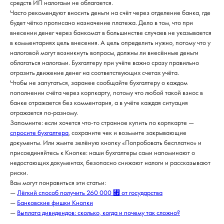
средств ИП налогами не облагается.
Часто рекомендуют вносить деньги на счёт через отделение банка, где
будет чётко прописано назначение платежа. Дело в том, что при
внесении денег через банкомат в большинстве случаев не указывается
в комментариях цель внесения. А цель определить нужно, потому что у
налоговой могут возникнуть вопросы, должны ли внесённые деньги
облагаться налогами. Бухгалтеру при учёте важно сразу правильно
отразить движение денег на соответствующих счетах учёта.
Чтобы не запутаться, заранее сообщайте бухгалтеру о каждом
пополнении счёта через корпкарту, потому что любой такой взнос в
банке отражается без комментария, а в учёте каждая ситуация
отражается по-разному.
Запомните: если хочется что-то странное купить по корпкарте —
спросите бухгалтера
, сохраните чек и возьмите закрывающие
документы. Или жмите зелёную кнопку «Попробовать бесплатно» и
присоединяйтесь к Кнопке: наши бухгалтеры сами напоминают о
недостающих документах, безопасно снижают налоги и рассказывают
риски.
Вам могут понравиться эти статьи:
—
Лёгкий способ получить 260 000 ⃏ от государства
—
Банковские фишки Кнопки
—
Выплата дивидендов: сколько, когда и почему так сложно?