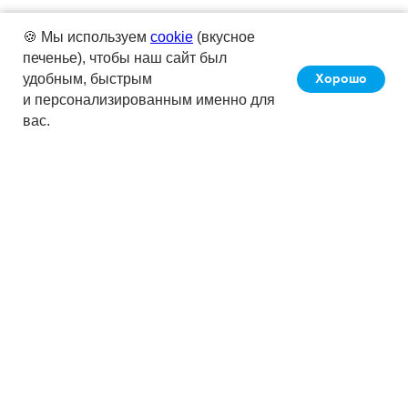
🍪 Мы используем
cookie
(вкусное
печенье), чтобы наш сайт был
Хорошо
удобным, быстрым
и персонализированным именно для
вас.
Сервис «Кнопка» позволяет вести
бухучёт клиента в автоматическом
режиме за счёт ПО,