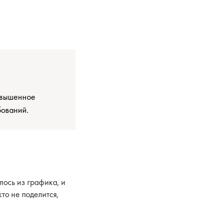
повышенное
бований.
лось из графика, и
то не поделится,