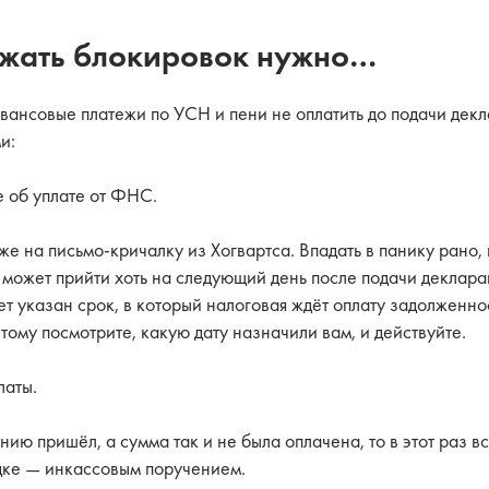
ежать блокировок нужно…
вансовые платежи по УСН и пени не оплатить до подачи декл
и:
е об уплате от ФНС.
же на письмо-кричалку из Хогвартса. Впадать в панику рано, 
 может прийти хоть на следующий день после подачи деклара
дет указан срок, в который налоговая ждёт оплату задолженн
тому посмотрите, какую дату назначили вам, и действуйте.
латы.
нию пришёл, а сумма так и не была оплачена, то в этот раз в
дке — инкассовым поручением.