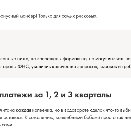
бонусный манёвр! Только для самых рисковых.
!
исанные ниже, не запрещены формально, но могут вызвать 
стороны ФНС, увеличив количество запросов, вызовов и тре
латежи за 1, 2 и 3 кварталы
итана каждая копеечка, но в водовороте сделок что-то выби
е осталось. К сожалению, волшебными бобами просто так ник
 сами.