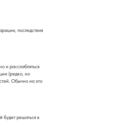
арации, последствия
но и расслабляться
ции (редко, но
остей. Обычно на это
сё будет решаться в