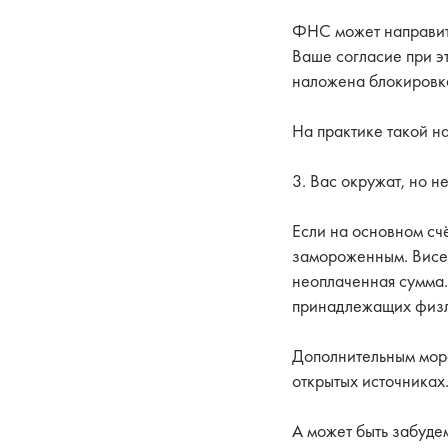
ФНС может направить 
Ваше согласие при эт
наложена блокировка
На практике такой н
3. Вас окружат, но н
Если на основном счё
замороженным. Висеть
неоплаченная сумма. 
принадлежащих физл
Дополнительным мора
открытых источниках.
А может быть забуде