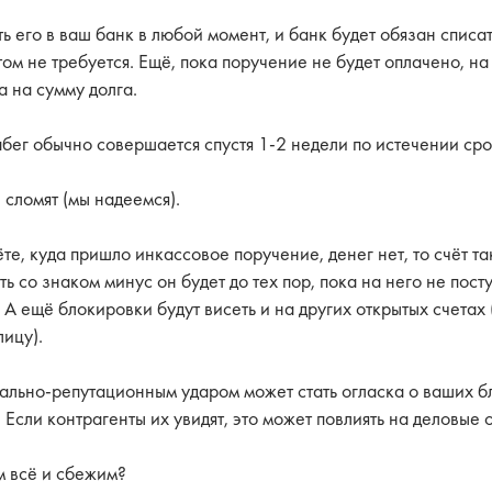
его в ваш банк в любой момент, и банк будет обязан списать
ом не требуется. Ещё, пока поручение не будет оплачено, на 
 на сумму долга.
абег обычно совершается спустя 1-2 недели по истечении ср
е сломят (мы надеемся).
те, куда пришло инкассовое поручение, денег нет, то счёт та
 со знаком минус он будет до тех пор, пока на него не посту
А ещё блокировки будут висеть и на других открытых счетах 
ицу).
льно-репутационным ударом может стать огласка о ваших б
 Если контрагенты их увидят, это может повлиять на деловые 
м всё и сбежим?