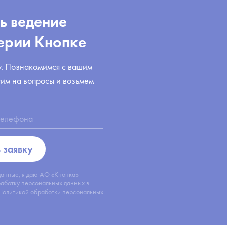
ь ведение
ерии Кнопке
у. Познакомимся с вашим
тим на вопросы и возьмем
 заявку
данные, я даю АО «Кнопка»
работку персональных данных
в
Политикой обработки персональных