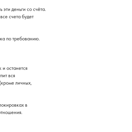
 эти деньги со счёта.
все счета будет
ока по требованию.
к и останется
пит вся
(кроме личных,
локировках в
отношения.