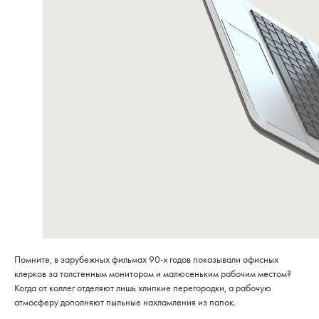
Помните, в зарубежных фильмах 90-х годов показывали офисных
клерков за толстенным монитором и малюсеньким рабочим местом?
Когда от коллег отделяют лишь хлипкие перегородки, а рабочую
атмосферу дополняют пыльные нахламления из папок.