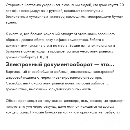
Стереотип настолько укоренился в сознании людей, что даже спустя 20
лет офис ассоциируется с рутиной, цоканьем клавиатуры и
бесконечным жужжанием принтера, плюющимся килограммами бумаги
в день.
К счастью, всё больше компаний отходят от этого клишированного
образа и делают обстановку в офисе комфортнее. Работа с
документами также не стоит на месте. Башни из папок на столах и
бумажные архивы уходят в прошлое, уступая место электронному
документообороту (ЭДО).
Электронный документооборот — это…
Виртуальный способ обмена файлами, заверенными электронной
цифровой подписью, через лицензированного оператора.
Своеобразный аналог электронной почты, который работает с
документами, имеющими юридическую значимость.
Обмен происходит за пару кликов: договоры, акты, накладные приходят
получателю уже через секунду, даже если он находится на другом
конце страны. Никакие бумажные копии или оригиналы не требуются.