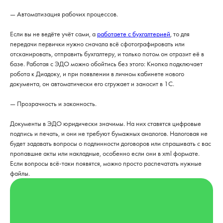
— Автоматизация рабочих процессов.
Если вы не ведёте учёт сами, а
работаете с бухгалтерией
, то для
передачи первички нужно сначала всё сфотографировать или
отсканировать, отправить бухгалтеру, и только потом он отразит её в
базе. Работая с ЭДО можно обойтись без этого: Кнопка подключает
робота к Диадоку, и при появлении в личном кабинете нового
документа, он автоматически его сгружает и заносит в 1С.
— Прозрачность и законность.
Документы в ЭДО юридически значимы. На них ставятся цифровые
подпись и печать, и они не требуют бумажных аналогов. Налоговая не
будет задавать вопросы о подлинности договоров или спрашивать с вас
пропавшие акты или накладные, особенно если они в xml формате.
Если вопросы всё-таки появятся, можно просто распечатать нужные
файлы.