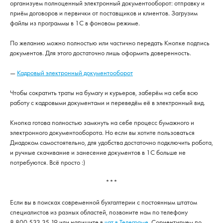
организуем полноценный электронный документооборот: отправку и
приём договоров и первички от поставщиков и клиентов. Загрузим
файлы из программы в 1С в фоновом режиме.
По желанию можно полностью или частично передать Кнопке подпись
документов. Для этого достаточно лишь оформить доверенность.
—
Кадровый электронный документооборот
Чтобы сократить траты на бумагу и курьеров, заберём на себя всю
работу с кадровыми документами и переведём её в электронный вид.
Кнопка готова полностью замкнуть на себе процесс бумажного и
электронного документооборота. Но если вы хотите пользоваться
Диадоком самостоятельно, для удобства достаточно подключить робота,
и ручные скачивание и занесение документов в 1С больше не
потребуются. Всё просто :)
***
Если вы в поисках современной бухгалтерии с постоянным штатом
специалистов из разных областей, позвоните нам по телефону
8 800 533 35 19 или напишите в
чат в Телеграме
. Сориентируем по