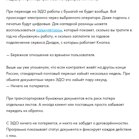
При переходе на ЭДО работы с бумагой не будет вообще. Всё
происходит электронно через выбранного оператора. Даже подпись с
печатью будут цифровые. Для наглядной разницы можете
воспользоваться
калькулятором
, который покажет, сколько вы тратите в
год на «бумажную» работу, и сколько заплатите за годовое
подключение сервиса Диадок, с которым работает Кнопка.
— Бережное отношение ко времени пользователя.
Выше мы уже упомянули, что если контрагент живёт на другом конце
России, стандартный почтовый пересыл займёт несколько недель. При
обмене документами через ЭДО это займёт пару секунд.
— Ничего не потеряется.
При транспортировке бумажных документов есть риск потери
отдельных листов. А иногда клиент или поставщик просто забывает
передать их обратно.
С ЭДО ничего не потеряется, и никто не забудет о договорённностях.
Программа показывает статус документа и фиксирует каждое действие
с ним.