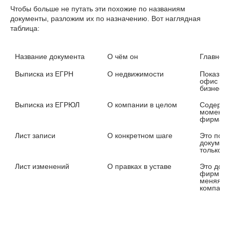
Чтобы больше не путать эти похожие по названиям
документы, разложим их по назначению. Вот наглядная
таблица:
Название документа
О чём он
Главное
Выписка из ЕГРН
О недвижимости
Показыва
офис и н
бизнеса
Выписка из ЕГРЮЛ
О компании в целом
Содержи
момент: 
фирма. 
Лист записи
О конкретном шаге
Это подт
документ
только о
Лист изменений
О правках в уставе
Это допо
фирмы — 
меняя ко
компани