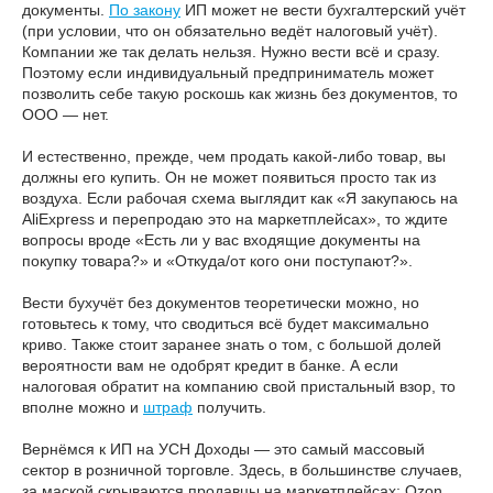
документы.
По закону
ИП может не вести бухгалтерский учёт
(при условии, что он обязательно ведёт налоговый учёт).
Компании же так делать нельзя. Нужно вести всё и сразу.
Поэтому если индивидуальный предприниматель может
позволить себе такую роскошь как жизнь без документов, то
ООО — нет.
И естественно, прежде, чем продать какой-либо товар, вы
должны его купить. Он не может появиться просто так из
воздуха. Если рабочая схема выглядит как «Я закупаюсь на
AliExpress и перепродаю это на маркетплейсах», то ждите
вопросы вроде «Есть ли у вас входящие документы на
покупку товара?» и «Откуда/от кого они поступают?».
Вести бухучёт без документов теоретически можно, но
готовьтесь к тому, что сводиться всё будет максимально
криво. Также стоит заранее знать о том, с большой долей
вероятности вам не одобрят кредит в банке. А если
налоговая обратит на компанию свой пристальный взор, то
вполне можно и
штраф
получить.
Вернёмся к ИП на УСН Доходы — это самый массовый
сектор в розничной торговле. Здесь, в большинстве случаев,
за маской скрываются продавцы на маркетплейсах: Ozon,