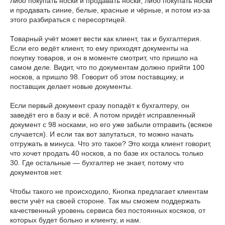
либо покупать носки и продавать носки, либо покупать носки
и продавать синие, белые, красные и чёрные, и потом из-за
этого разбираться с пересортицей.
Товарный учёт может вести как клиент, так и бухгалтерия.
Если его ведёт клиент, то ему приходят документы на
покупку товаров, и он в моменте смотрит, что пришло на
самом деле. Видит, что по документам должно прийти 100
носков, а пришло 98. Говорит об этом поставщику, и
поставщик делает новые документы.
Если первый документ сразу попадёт к бухгалтеру, он
заведёт его в базу и всё. А потом придёт исправленный
документ с 98 носками, но его уже забыли отправить (всякое
случается). И если так вот запутаться, то можно начать
отгружать в минуса. Что это такое? Это когда клиент говорит,
что хочет продать 40 носков, а по базе их осталось только
30. Где остальные — бухгалтер не знает, потому что
документов нет.
Чтобы такого не происходило, Кнопка предлагает клиентам
вести учёт на своей стороне. Так мы сможем поддержать
качественный уровень сервиса без постоянных косяков, от
которых будет больно и клиенту, и нам.