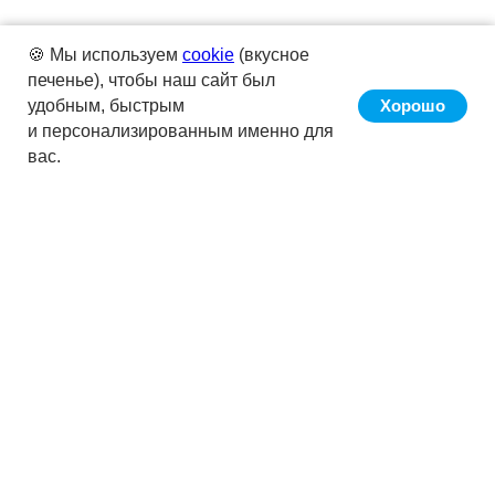
🍪 Мы используем
cookie
(вкусное
печенье), чтобы наш сайт был
удобным, быстрым
Хорошо
и персонализированным именно для
вас.
Сервис «Кнопка» позволяет вести
бухучёт клиента в автоматическом