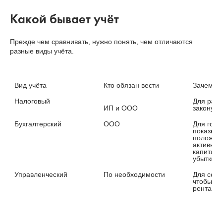
Какой бывает учёт
Прежде чем сравнивать, нужно понять, чем отличаются
разные виды учёта.
Для расч
Для госу
показыва
положени
активы, 
капитал,
Управленческий

По необходимости

Для себя
чтобы по
рентабел