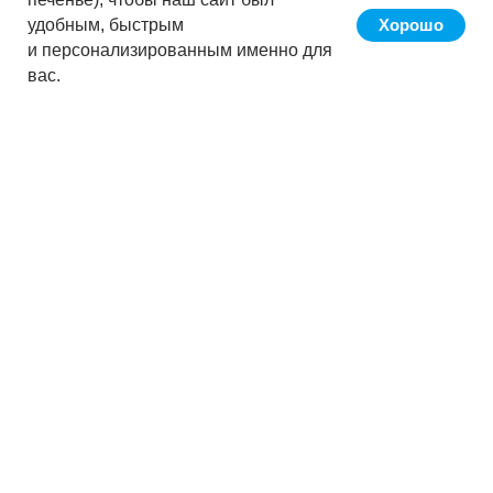
удобным, быстрым
Хорошо
и персонализированным именно для
вас.
Сервис «Кнопка» позволяет вести
бухучёт клиента в автоматическом
режиме за счёт ПО,
разработанного АО «Кнопка», путём
покупки лицензии на использование