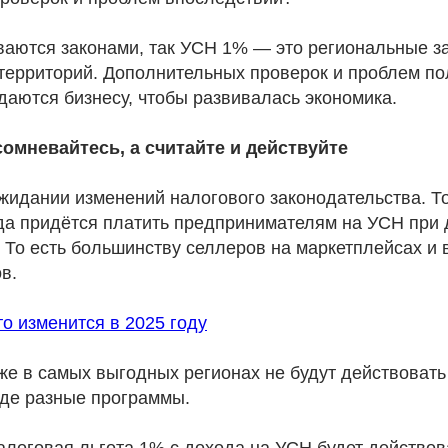
ваются законами, так УСН 1% — это региональные з
территорий. Дополнительных проверок и проблем по
даются бизнесу, чтобы развивалась экономика.
 сомневайтесь, а считайте и действуйте
ожидании изменений налогового законодательства. Т
ода придётся платить предпринимателям на УСН при
. То есть большинству селлеров на маркетплейсах и
в.
о изменится в 2025 году
же в самых выгодных регионах не будут действовать
зде разные программы.
алоговая льгота 1% с дохода на УСН будет действо