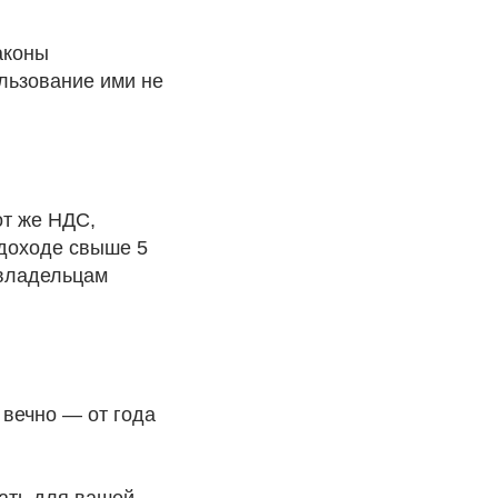
аконы
льзование ими не
от же НДС,
 доходе свыше 5
 владельцам
 вечно — от года
вать для вашей