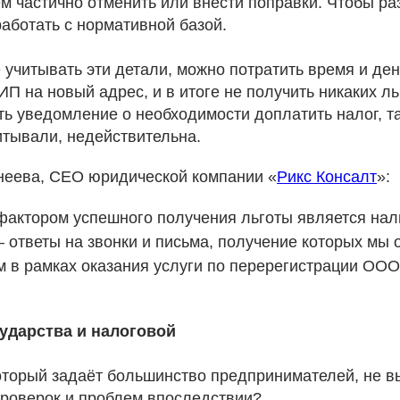
ем частично отменить или внести поправки. Чтобы ра
аботать с нормативной базой.
е учитывать эти детали, можно потратить время и ден
 на новый адрес, и в итоге не получить никаких льг
ь уведомление о необходимости доплатить налог, так
итывали, недействительна.
неева, CEO юридической компании «
Рикс Консалт
»:
актором успешного получения льготы является нали
 ответы на звонки и письма, получение которых мы
 в рамках оказания услуги по перерегистрации ООО
сударства и налоговой
оторый задаёт большинство предпринимателей, не вы
роверок и проблем впоследствии?