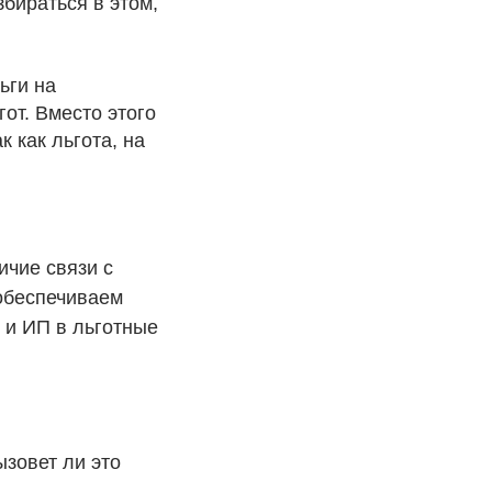
збираться в этом,
ьги на
от. Вместо этого
 как льгота, на
чие связи с
 обеспечиваем
 и ИП в льготные
зовет ли это