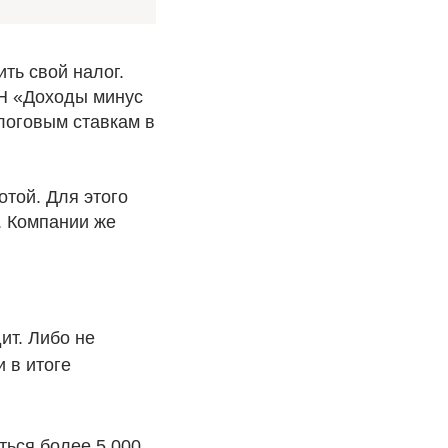
ть свой налог.
СН «Доходы минус
логовым ставкам в
той. Для этого
. Компании же
ит. Либо не
 в итоге
ться более 5 000