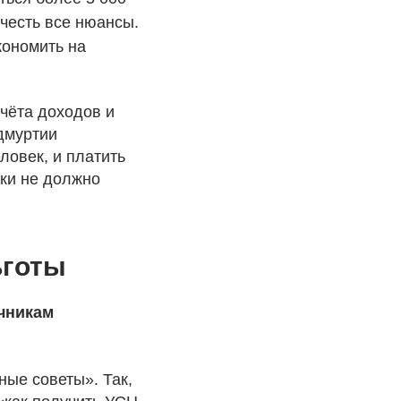
честь все нюансы.
кономить на
чёта доходов и
Удмуртии
ловек, и платить
ки не должно
ьготы
очникам
ные советы». Так,