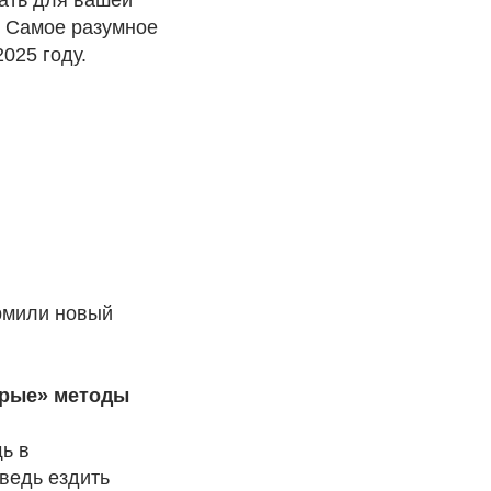
₽. Самое разумное
025 году.
ормили новый
ерые» методы
ь в
 ведь ездить