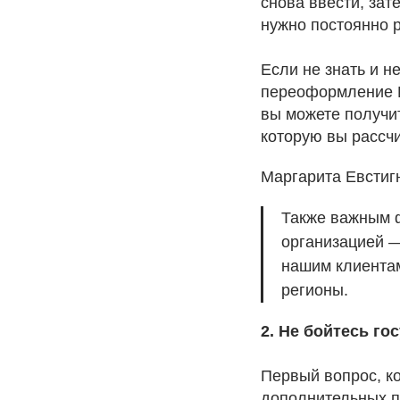
снова ввести, зат
нужно постоянно р
Если не знать и н
переоформление ИП
вы можете получит
которую вы рассч
Маргарита Евстиг
Также важным ф
организацией —
нашим клиентам
регионы.
2. Не бойтесь го
Первый вопрос, к
дополнительных п