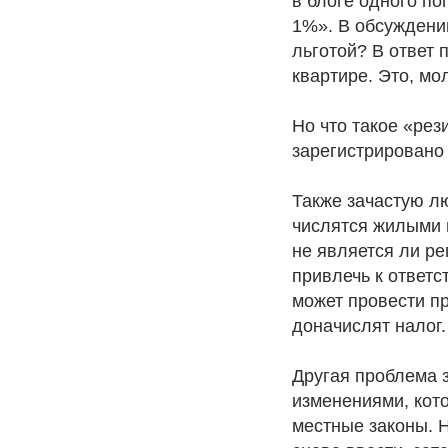
в блоге одного по
1%». В обсуждении
льготой? В ответ 
квартире. Это, мо
Но что такое «ре
зарегистрировано
Также зачастую л
числятся жилыми 
не является ли р
привлечь к ответс
может провести п
доначислят налог.
Другая проблема з
изменениями, кот
местные законы. Н