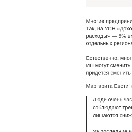
Многие предприни
Так, на УСН «Дох
расходы» — 5% вм
отдельных регион
Естественно, мног
ИП могут сменить 
придётся сменить
Маргарита Евстиг
Люди очень час
соблюдают треб
лишаются сниже
За последние ч