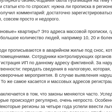
пулярного бизнес-издания была публикация на тему 
 статьи кто-то спросил: нужна ли прописка в регион
получил комментарий: достаточно зарегистрироватьс
л, совсем просто и недорого.
зиновые» квартиры? Это адреса массовой прописки, 
 большое количество людей, например 10, 20 и боле
юди прописываются в аварийном жилье под снос, ко
помещениями. Сотрудники контролирующих органов 
егистрация ИП по данному адресу фиктивной. За нар
твенности: передать сведения в налоговую, которая,
роверочные мероприятия. В случае выявления нару
 То же самое касается и массовых адресов регистр
аключается в том, что законы меняются часто. Услед
орые происходят регулярно, очень непросто. Особен
екоторые регионы за четыре года успели ввести льго