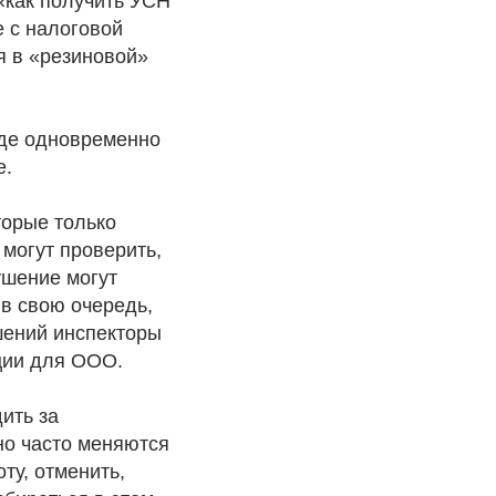
«как получить УСН
е с налоговой
я в «резиновой»
где одновременно
е.
торые только
могут проверить,
ушение могут
 в свою очередь,
шений инспекторы
ации для ООО.
ить за
но часто меняются
ту, отменить,