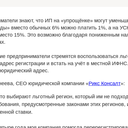
матели знают, что ИП на «упрощёнке» могут уменьши
оды» вместо обычных 6% можно платить 1%, а на У
есто 15%. Это возможно благодаря пониженным на
ах.
ие предприниматели стремятся воспользоваться льго
адрес регистрации и встать на учёт в местной ИФНС
 юридический адрес.
неева, CEO юридической компании «
Рикс Консалт
»:
то выбирают льготный регион, который им не подход
ования, предусмотренные законами этих регионов, и
нной ставки.
етыре года моя компания помогла перерегистрирова