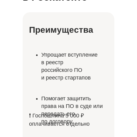
Преимущества
Упрощает вступление
в реестр
российского ПО
и реестр стартапов
Помогает защитить
права на ПО в суде или
передать его
❗ Госпошлина 5 000 ₽
по договору
оплачивается отдельно