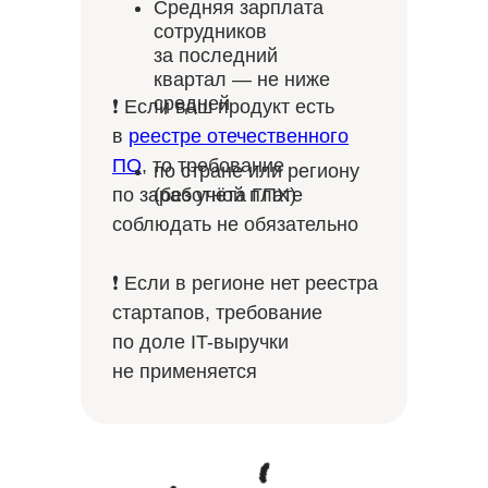
Средняя зарплата
сотрудников
за последний
квартал — не ниже
средней
❗ Если ваш продукт есть
в
реестре отечественного
ПО
, то требование
по стране или региону
по заработной плате
(без учёта ГПХ)
соблюдать не обязательно
❗ Если в регионе нет реестра
стартапов, требование
по доле IT-выручки
не применяется