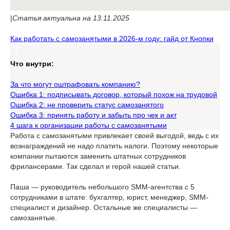
|
Статья актуальна на 13.11.2025
Как работать с самозанятыми в 2026-м году: гайд от Кнопки
Что внутри:
За что могут оштрафовать компанию?
Ошибка 1: подписывать договор, который похож на трудовой
Ошибка 2: не проверить статус самозанятого
Ошибка 3: принять работу и забыть про чек и акт
4 шага к организации работы с самозанятыми
Работа с самозанятыми привлекает своей выгодой, ведь с их
вознаграждений не надо платить налоги. Поэтому некоторые
компании пытаются заменить штатных сотрудников
фрилансерами. Так сделал и герой нашей статьи.
Паша — руководитель небольшого SMM-агентства с 5
сотрудниками в штате: бухгалтер, юрист, менеджер, SMM-
специалист и дизайнер. Остальные же специалисты —
самозанятые.