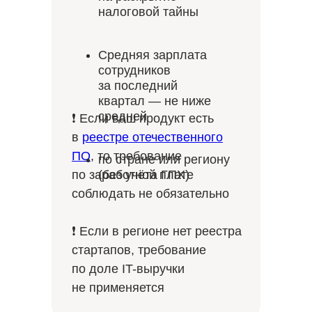
налоговой тайны
Средняя зарплата
сотрудников
за последний
квартал — не ниже
средней
❗ Если ваш продукт есть
в
реестре отечественного
ПО
, то требование
по стране или региону
по заработной плате
(без учёта ГПХ)
соблюдать не обязательно
❗ Если в регионе нет реестра
стартапов, требование
по доле IT-выручки
не применяется