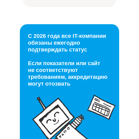
С 2026 года все IT-компании
обязаны ежегодно
подтверждать статус
Если показатели или сайт
не соответствуют
требованиям, аккредитацию
могут отозвать