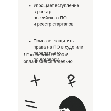
Упрощает вступление
в реестр
российского ПО
и реестр стартапов
Помогает защитить
права на ПО в суде или
передать его
❗ Госпошлина 5 000 ₽
по договору
оплачивается отдельно