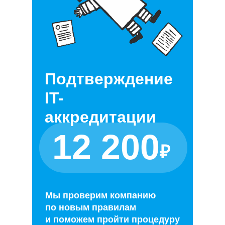
Подтверждение
IT-
аккредитации
12 200
₽
Мы проверим компанию
по новым правилам
и поможем пройти процедуру