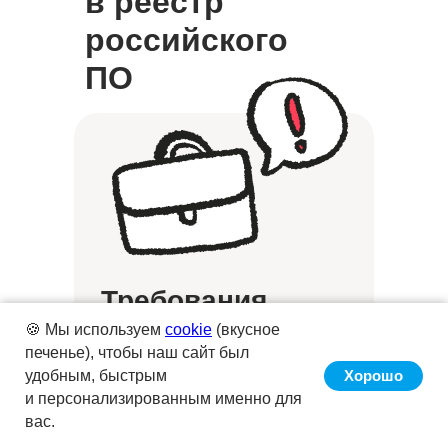
в реестр
российского
ПО
Требования
к компании
🍪 Мы используем
cookie
(вкусное
печенье), чтобы наш сайт был
удобным, быстрым
Хорошо
и персонализированным именно для
Регистрация в России
вас.