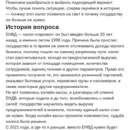
Помогаем разобраться и выбрать подходящий вариант.
Чтобы лучше понять ситуацию, сперва окунёмся в историю
— почему этот налог появился на свет и почему государству
он больше не нужен.
История вопроса
ЕНВД — налог-старожил: он был введён больше 20 лет
назад, а именно летом 1998 года. Причина была простая:
государство в то время не умело отслеживать доходы малого
бизнеса, поэтому пошло по самому разумному пути: налог
стал рассчитываться, исходя из предполагаемой выручки,
которая зависит от площади помещения, количества
сотрудников, единиц техники и других параметров. Право его
применять получили те, кто занимался розничной торговлей,
оказывал бытовые услуги, перевозил грузы и пассажиров, а
также некоторые другие предприниматели.
Но вот появились онлайн-кассы, и разговоры об отмене
ЕНДВ, которые ходили и до того, возобновились с новой
силой: государство научилось видеть выручку
предпринимателей в моменте, поэтому единый налог стал
не нужен. Когда онлайн-кассы проникли повсеместно, судьба
налога была решена.
С 2021 года, а где-то и раньше, вместо ЕНВД нужно будет