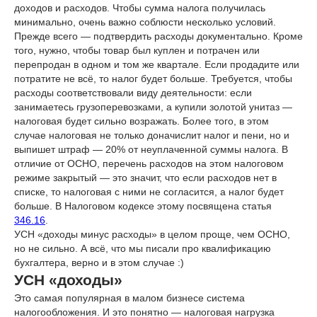
доходов и расходов. Чтобы сумма налога получилась
минимально, очень важно соблюсти несколько условий.
Прежде всего — подтвердить расходы документально. Кроме
того, нужно, чтобы товар был куплен и потрачен или
перепродан в одном и том же квартале. Если продадите или
потратите не всё, то налог будет больше. Требуется, чтобы
расходы соответствовали виду деятельности: если
занимаетесь грузоперевозками, а купили золотой унитаз —
налоговая будет сильно возражать. Более того, в этом
случае налоговая не только доначислит налог и пени, но и
выпишет штраф — 20% от неуплаченной суммы налога. В
отличие от ОСНО, перечень расходов на этом налоговом
режиме закрытый — это значит, что если расходов нет в
списке, то налоговая с ними не согласится, а налог будет
больше. В Налоговом кодексе этому посвящена статья
346.16
.
УСН «доходы минус расходы» в целом проще, чем ОСНО,
но не сильно. А всё, что мы писали про квалификацию
бухгалтера, верно и в этом случае :)
УСН «доходы»
Это самая популярная в малом бизнесе система
налогообложения. И это понятно — налоговая нагрузка