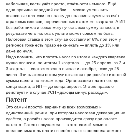
небольшая, вести учёт просто, отчётности немного. Ещё
одна причина народной любви — можно уменьшить
авансовые платежи по налогу до половины суммы за счёт
страховых взносов, перечисленных в этом же квартале. А ИП
без работников и вовсе могут учесть всю сумму взносов, в
результате чего налога к уплате может совсем не быть.
Налоговая ставка в этом случае составляет 6%, при этом у
регионов тоже есть право её снижать — вплоть до 1% или
даже до нуля.
Надо помнить, что платить налог по итогам каждого квартала
нужно авансом: по итогам 1 квартала — до 25 апреля, за 2 и
3 квартал — соответственно в июле и октябре, тоже до 25
числа. Эти платежи потом учитываются при расчёте итоговой
суммы налога по итогам года. Организации платят его до
конца марта, а ИП — до конца апреля. Это же правило
действует и в случае УСН «доходы минус расходы».
Патент
Это самый простой вариант из всех возможных и
единственный режим, при котором налоговая декларация не
сдаётся, а расчёт налога производится сразу при оплате
патента. Патент покупается — в этот самый момент
предприниматель платит вперёд налог с предполагаемого