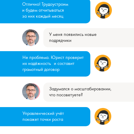
Отлично! Трудоустроим
и будем отчитываться
за них каждый месяц
У меня появились новые
подрядчики
Не проблема. Юрист проверит
их надёжность и составит
грамотный договор
Задумался о масштабировании,
что посоветуете?
Управленческий учёт
покажет точки роста