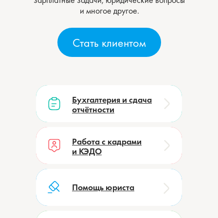
и многое другое.
Стать клиентом
Бухгалтерия и сдача
Бухгалтерия и сдача
отчётности
отчётности
Работа с кадрами
Работа с кадрами
и КЭДО
и КЭДО
Помощь юриста
Помощь юриста