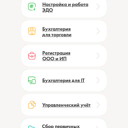
Настройка и работа
Настройка и работа
ЭДО
ЭДО
Бухгалтерия
Бухгалтерия
для торговли
для торговли
Регистрация
Регистрация
ООО и ИП
ООО и ИП
Бухгалтерия для IT
Бухгалтерия для IT
Управленческий учёт
Управленческий учёт
Сбор первичных
Сбор первичных