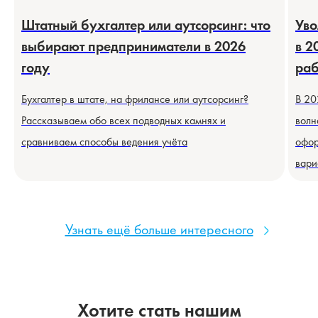
Штатный бухгалтер или аутсорсинг: что
Уво
выбирают предприниматели в 2026
в 2
году
раб
Бухгалтер в штате, на фрилансе или аутсорсинг?
В 20
Рассказываем обо всех подводных камнях и
волн
сравниваем способы ведения учёта
офор
вари
Узнать ещё больше интересного
Хотите стать нашим