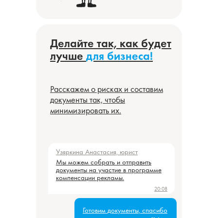
Делайте так
Делайте так, как будет
, как будет
лучше для бизнеса!
лучше
для бизнеса!
Расскажем о
Расскажем о
рисках и
рисках и
составим
составим
документы так, чтобы
документы так, чтобы
минимизировать
минимизировать
их.
их.
Подробнее
Узяркина Анастасия, юрист
Узяркина Анастасия, юрист
Мы можем собрать и отправить
Мы можем собрать и отправить
документы на участие в программе
документы на участие в программе
компенсации рекламы.
компенсации рекламы.
20:08
20:08
Готовим документы, спасибо
Готовим документы, спасибо